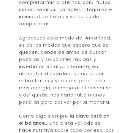
completar mis proteínas, son, frutos
secos, semillas, cereales integrales e
infinidad de frutas y verduras de
Inicio
temporadas.
Sobre Mí
Agradezco esta moda del #realfood,
es de las modas que espero que se
Servicios
queden, donde dejamos de buscar
pastillas y soluciones rápidas y
Entrenamientos
Alimentación
invertimos en algo diferente, en
Saludable
Sobrepeso
Coaching
alimentos de verdad, en aprender
sobre frutas y verduras, para tener
Fuerza Mujeres
Bienestar para Emp
Recetas Saludables
Contacto
más energía, en mejorar el descanso
Oncológico
Foodie´s Book
Blog
y así quizás, nos haría falta menos
pastillas para activar por la mañana.
Obesidad
Como digo siempre
la clave está en
fgh
el balance
… Una dieta variada se
hace nutritiva sobre todo por eso, por