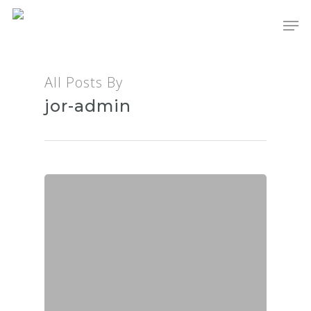
All Posts By
Hit enter to search or ESC to close
jor-admin