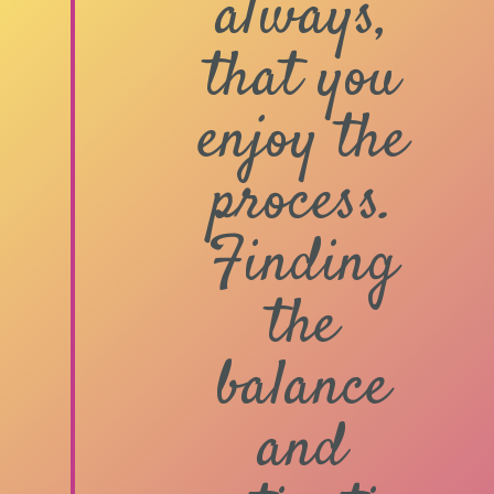
always,
that you
enjoy the
process.
Finding
the
balance
and