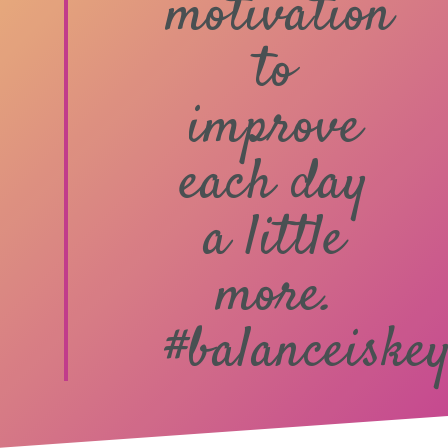
motivation
to
improve
each day
a little
more.
#balanceiske