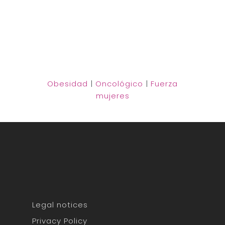
Obesidad
|
Oncológico
|
Fuerza
mujeres
Legal notices
Privacy Policy