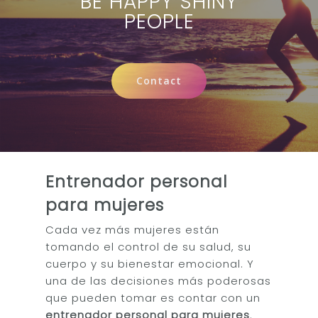
BE HAPPY SHINY
PEOPLE
Training
Healthy nutritio
Sobrepeso
Coaching
Healthy Recipes
Contact
Fuerza Mujeres
Bienestar para Emp
Foodie's Book
Contact
Blog
Oncológico
Obesidad
fgh
Entrenador personal
para mujeres
Cada vez más mujeres están
tomando el control de su salud, su
cuerpo y su bienestar emocional. Y
una de las decisiones más poderosas
que pueden tomar es contar con un
entrenador personal para mujeres
.