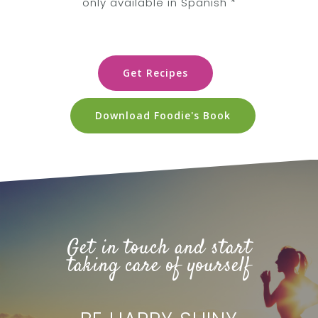
only available in Spanish *
Get Recipes
Download Foodie's Book
Get in touch and start
Home
taking care of yourself
About Me
Servicios