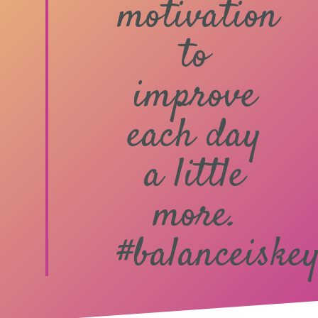
motivation
to
improve
each day
a little
more.
#balanceiske