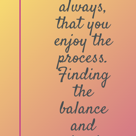
always,
that you
enjoy the
process.
Finding
the
balance
and