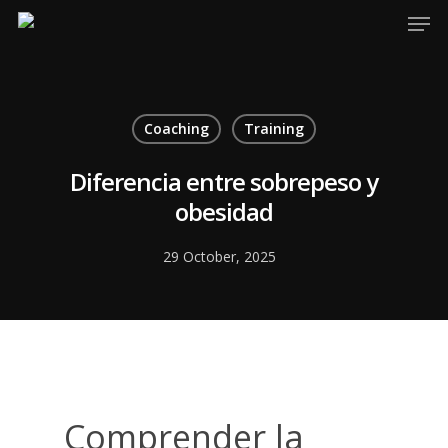
Hit enter to search or ESC to close
Coaching
Training
Diferencia entre sobrepeso y
obesidad
29 October, 2025
Comprender la