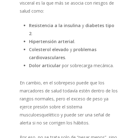
visceral es la que más se asocia con riesgos de
salud como:
Resistencia a la insulina
y
diabetes tipo
2
.
Hipertensión arterial
.
Colesterol elevado
y
problemas
cardiovasculares
.
Dolor articular
por sobrecarga mecánica.
En cambio, en el sobrepeso puede que los
marcadores de salud todavía estén dentro de los
rangos normales, pero el exceso de peso ya
ejerce presión sobre el sistema
musculoesquelético y puede ser una señal de
alerta si no se corrigen los hábitos.
Por eso, no se trata solo de “pesar menos”, sino