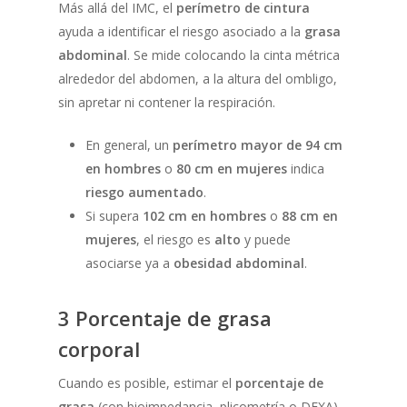
Más allá del IMC, el
perímetro de cintura
ayuda a identificar el riesgo asociado a la
grasa
abdominal
. Se mide colocando la cinta métrica
alrededor del abdomen, a la altura del ombligo,
sin apretar ni contener la respiración.
En general, un
perímetro mayor de 94 cm
en hombres
o
80 cm en mujeres
indica
riesgo aumentado
.
Si supera
102 cm en hombres
o
88 cm en
mujeres
, el riesgo es
alto
y puede
asociarse ya a
obesidad abdominal
.
3 Porcentaje de grasa
corporal
Cuando es posible, estimar el
porcentaje de
grasa
(con bioimpedancia, plicometría o DEXA)