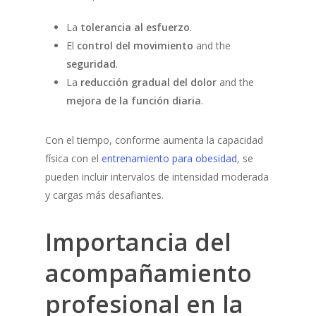
About Me
La
tolerancia al esfuerzo
.
El
control del movimiento
and the
Servicios
seguridad
.
Healthy nutrition
Training
La
reducción gradual del dolor
and the
mejora de la función diaria
.
Sobrepeso
Coaching
Contact
Healthy Recipes
Fuerza Mujeres
Bienestar para Empre
Foodie's Book
Blog
Con el tiempo, conforme aumenta la capacidad
Oncológico
física con el
entrenamiento para obesidad
, se
pueden incluir intervalos de intensidad moderada
Obesidad
y cargas más desafiantes.
fgh
Importancia del
acompañamiento
profesional
en la