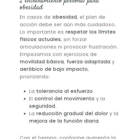
2 entrenamiento personal para
obesidad
En casos de
obesidad
, el plan de
Inicio
acción debe ser aún más cuidadoso.
Sobre Mí
Lo importante es
respetar los límites
físicos actuales
, sin forzar
Servicios
articulaciones ni provocar frustración.
Empezamos con ejercicios de
Entrenamientos
Alimentación
movilidad básica
,
fuerza adaptada
y
Saludable
Sobrepeso
Coaching
aeróbico de bajo impacto
,
priorizando:
Fuerza Mujeres
Bienestar para Emp
Recetas Saludables
Contacto
Oncológico
Foodie´s Book
La
tolerancia al esfuerzo
.
Blog
El
control del movimiento
y la
Obesidad
seguridad
.
La
reducción gradual del dolor
y la
fgh
mejora de la función diaria
.
Con el tiempo, conforme aumenta la