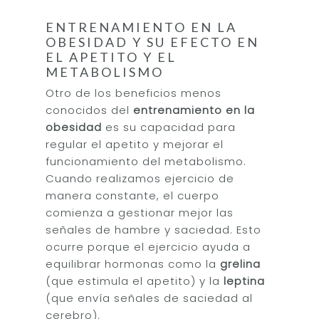
ENTRENAMIENTO EN LA
OBESIDAD Y SU EFECTO EN
EL APETITO Y EL
METABOLISMO
Otro de los beneficios menos
conocidos del
entrenamiento en la
Inicio
obesidad
es su capacidad para
Sobre Mí
regular el apetito y mejorar el
funcionamiento del metabolismo.
Servicios
Cuando realizamos ejercicio de
manera constante, el cuerpo
Entrenamientos
Alimentación
comienza a gestionar mejor las
Saludable
Sobrepeso
Coaching
señales de hambre y saciedad. Esto
ocurre porque el ejercicio ayuda a
Fuerza Mujeres
Bienestar para Emp
Recetas Saludables
Contacto
equilibrar hormonas como la
grelina
Oncológico
Foodie´s Book
(que estimula el apetito) y la
leptina
Blog
(que envía señales de saciedad al
Obesidad
cerebro).