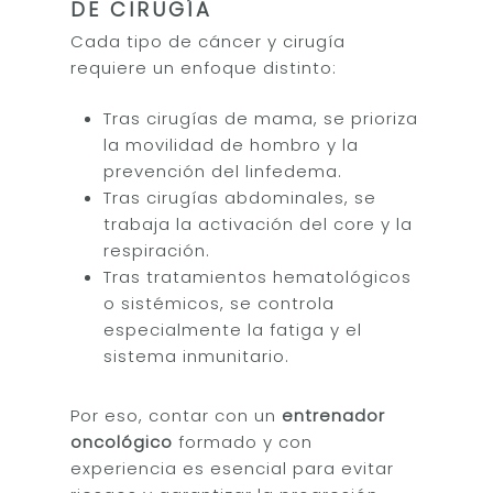
DE CIRUGÍA
Entrenamientos
Alimentación
Cada tipo de cáncer y cirugía
Saludable
Sobrepeso
Coaching
requiere un enfoque distinto:
Fuerza Mujeres
Bienestar para Emp
Recetas Saludables
Contacto
Tras cirugías de mama, se prioriza
Oncológico
Foodie´s Book
la movilidad de hombro y la
Blog
prevención del linfedema.
Obesidad
Tras cirugías abdominales, se
trabaja la activación del core y la
fgh
respiración.
Tras tratamientos hematológicos
o sistémicos, se controla
especialmente la fatiga y el
sistema inmunitario.
Por eso, contar con un
entrenador
oncológico
formado y con
experiencia es esencial para evitar